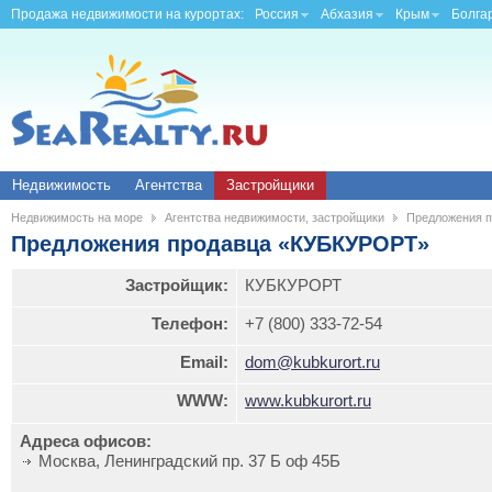
Продажа недвижимости на курортах:
Россия
Абхазия
Крым
Болга
Недвижимость
Агентства
Застройщики
Недвижимость на море
Агентства недвижимости, застройщики
Предложения 
Предложения продавца «КУБКУРОРТ»
Застройщик:
КУБКУРОРТ
Телефон:
+7 (800) 333-72-54
Email:
dom@kubkurort.ru
WWW:
www.kubkurort.ru
Адреса офисов:
Москва, Ленинградский пр. 37 Б оф 45Б