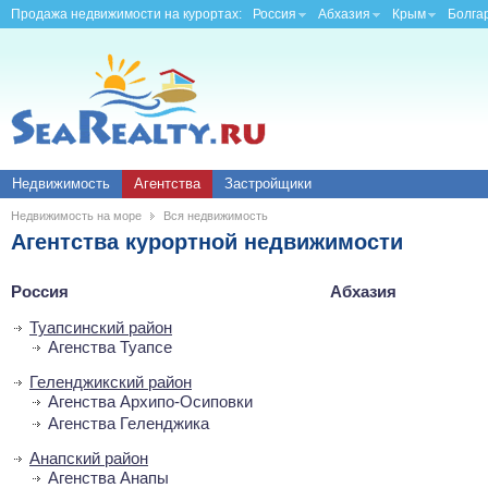
Продажа недвижимости на курортах:
Россия
Абхазия
Крым
Болга
Недвижимость
Агентства
Застройщики
Недвижимость на море
Вся недвижимость
Агентства курортной недвижимости
Россия
Абхазия
Туапсинский район
Агенства Туапсе
Геленджикcкий район
Агенства Архипо-Осиповки
Агенства Геленджика
Анапский район
Агенства Анапы