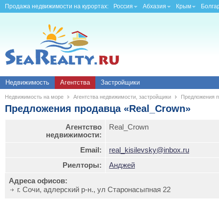
Продажа недвижимости на курортах:
Россия
Абхазия
Крым
Болга
Недвижимость
Агентства
Застройщики
Недвижимость на море
Агентства недвижимости, застройщики
Предложения п
Предложения продавца «Real_Crown»
Агентство
Real_Crown
недвижимости:
Email:
real_kisilevsky@inbox.ru
Риелторы:
Анджей
Адреса офисов:
г. Сочи, адлерский р-н., ул Старонасыпная 22