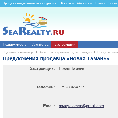
Продажа недвижимости на курортах:
Россия
Абхазия
Крым
Болга
Недвижимость
Агентства
Застройщики
Недвижимость на море
Агентства недвижимости, застройщики
Предложения п
Предложения продавца «Новая Тамань»
Застройщик:
Новая Тамань
Телефон:
+79288454737
Email:
novayataman@gmail.com