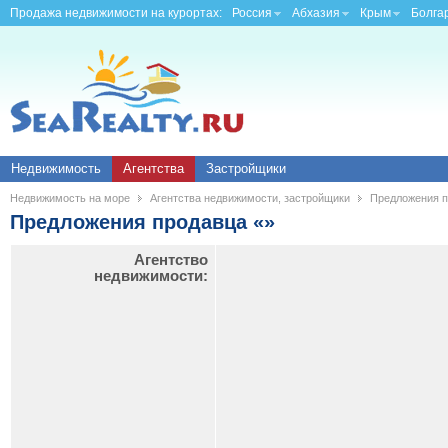
Продажа недвижимости на курортах:
Россия
Абхазия
Крым
Болга
Недвижимость
Агентства
Застройщики
Недвижимость на море
Агентства недвижимости, застройщики
Предложения п
Предложения продавца «»
Агентство
недвижимости: