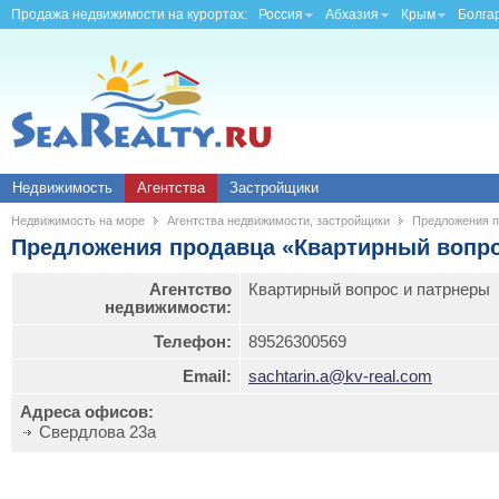
Продажа недвижимости на курортах:
Россия
Абхазия
Крым
Болга
Недвижимость
Агентства
Застройщики
Недвижимость на море
Агентства недвижимости, застройщики
Предложения п
Предложения продавца «Квартирный вопро
Агентство
Квартирный вопрос и патрнеры
недвижимости:
Телефон:
89526300569
Email:
sachtarin.a@kv-real.com
Адреса офисов:
Свердлова 23а