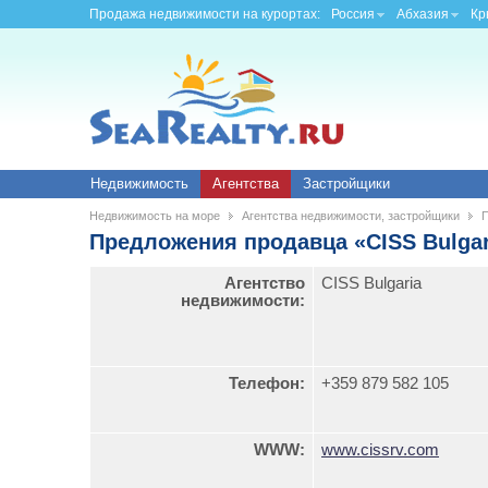
Продажа недвижимости на курортах:
Россия
Абхазия
Кр
Недвижимость
Агентства
Застройщики
Недвижимость на море
Агентства недвижимости, застройщики
П
Предложения продавца «CISS Bulgar
Агентство
CISS Bulgaria
недвижимости:
Телефон:
+359 879 582 105
WWW:
www.cissrv.com