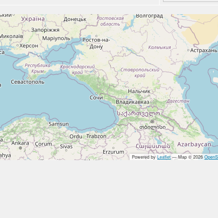
Powered by
Leaflet
— Map © 2026
OpenS