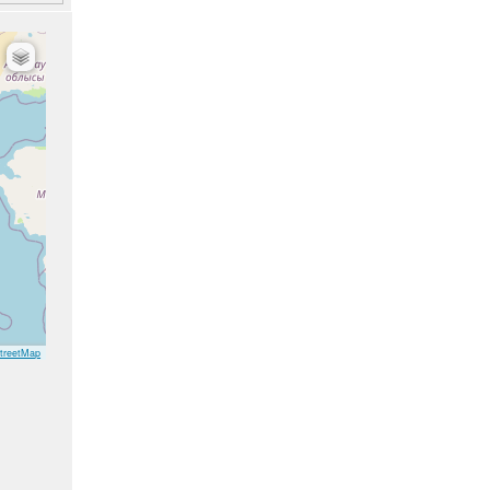
treetMap