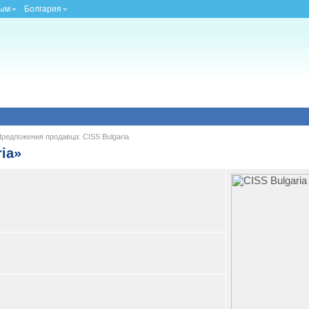
ым
Болгария
редложения продавца: CISS Bulgaria
ia»