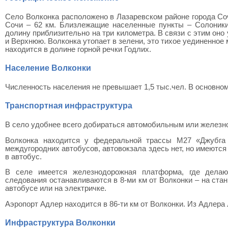
Село Волконка расположено в Лазаревском районе города Соч
Сочи – 62 км. Близлежащие населенные пункты – Солоники
долину приблизительно на три километра. В связи с этим он
и Верхнюю. Волконка утопает в зелени, это тихое уединенное
находится в долине горной речки Годлих.
Население Волконки
Численность населения не превышает 1,5 тыс.чел. В основном 
Транспортная инфраструктура
В село удобнее всего добираться автомобильным или железн
Волконка находится у федеральной трассы М27 «Джубга
междугородних автобусов, автовокзала здесь нет, но имеютс
в автобус.
В селе имеется железнодорожная платформа, где делают
следования останавливаются в 8-ми км от Волконки – на стан
автобусе или на электричке.
Аэропорт Адлер находится в 86-ти км от Волконки. Из Адлера 
Инфраструктура Волконки