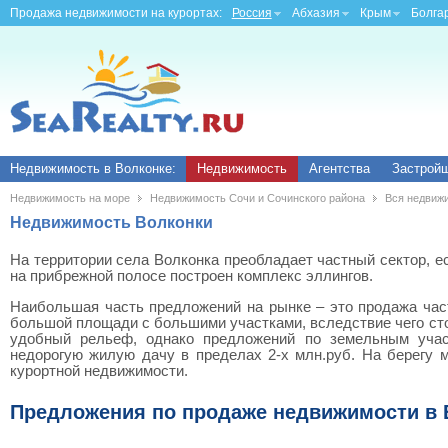
Продажа недвижимости на курортах:
Россия
Абхазия
Крым
Болга
Недвижимость в Волконке:
Недвижимость
Агентства
Застрой
Недвижимость на море
Недвижимость Сочи и Сочинского района
Вся недвиж
Недвижимость Волконки
На территории села Волконка преобладает частный сектор, е
на прибрежной полосе построен комплекс эллингов.
Наибольшая часть предложений на рынке – это продажа час
большой площади с большими участками, вследствие чего ст
удобный рельеф, однако предложений по земельным учас
недорогую жилую дачу в пределах 2-х млн.руб. На берегу 
курортной недвижимости.
Предложения по продаже недвижимости в 