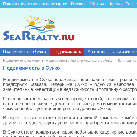
Продажа недвижимости на курортах:
Россия
Абхазия
Крым
Болга
Недвижимость в Сукко:
Недвижимость
Агентства
Застройщик
Недвижимость на море
Недвижимость Анапы и Анапского района
Вся недвиж
Недвижимость в Сукко
Недвижимость в Сукко переживает небывалые темпы развития.
предгорьях Кавказа. Теперь же Сукко – одно из наиболее
значительные инвестиции в недвижимость и тотальную застро
Поселок застроен частным сектором, который, в основном, сп
всего не просто жилые дома, а гостевые дома и мини-гостини
чему способствует пологий рельеф долины Сукко.
В окрестностях поселка возводится жилой комплекс комбин
домов, коттеджей, таунхаусов, можно приобрести земельный у
В Сукко стали появляться новые небольшие квартирные дома.
альтернатива ежегодной аренде жилья.