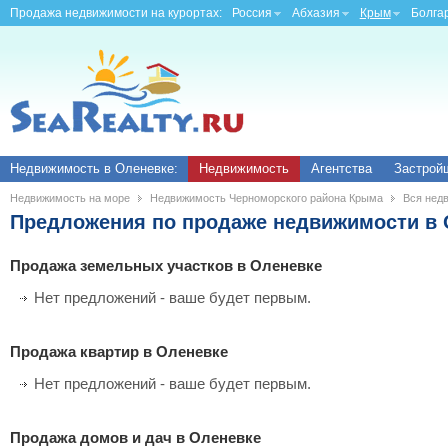
Продажа недвижимости на курортах:
Россия
Абхазия
Крым
Болга
Недвижимость в Оленевке:
Недвижимость
Агентства
Застрой
Недвижимость на море
Недвижимость Черноморского района Крыма
Вся нед
Предложения по продаже недвижимости в 
Продажа земельных участков в Оленевке
Нет предложений - ваше будет первым.
Продажа квартир в Оленевке
Нет предложений - ваше будет первым.
Продажа домов и дач в Оленевке