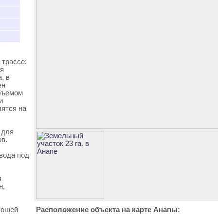
 трассе:
ая
, в
ен
объемом
и
лятся на
 для
в.
вода под
я
н,
вощей
Расположение объекта на карте Анапы: