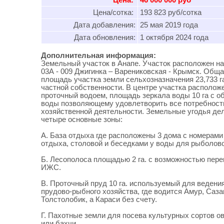
Цена:
46 000 000 руб
Цена/сотка:
193 823 руб/сотка
Дата добавления:
25 мая 2019 года
Дата обновления:
1 октября 2024 года
Дополнительная информация:
Земельный участок в Анапе. Участок расположен на
03А - 009 Джигинка – Варениковская - Крымск. Общ
площадь участка земли сельхозназначения 23,733 га
частной собственности. В центре участка располож
проточный водоем, площадь зеркала воды 10 га с 
воды позволяющему удовлетворить все потребност
хозяйственной деятельности. Земельные угодья де
четыре основные зоны:
А. База отдыха где расположены 3 дома с номерами
отдыха, столовой и беседками у воды для рыболово
Б. Лесополоса площадью 2 га. с возможностью пере
ИЖС.
В. Проточный пруд 10 га. используемый для ведени
прудово-рыбного хозяйства, где водится Амур, Саза
Толстолобик, а Караси без счету.
Г. Пахотные земли для посева культурных сортов о
или бахчи.