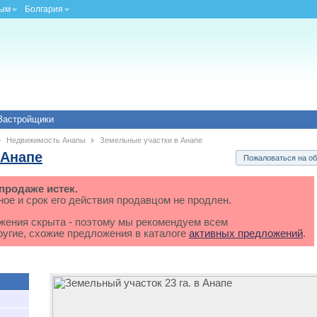
ым
Болгария
Застройщики
Недвижимость Анапы
Земельные участки в Анапе
 Анапе
Пожаловаться на об
продаже истек.
ное и срок его действия продавцом не продлен.
жения скрыта - поэтому мы рекомендуем всем
угие, схожие предложения в каталоге
активных предложений
.