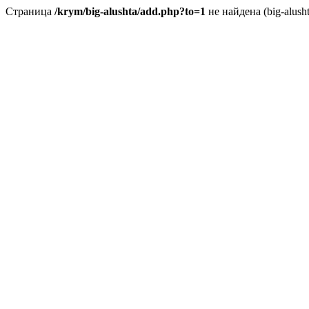
Страница
/krym/big-alushta/add.php?to=1
не найдена (big-alus